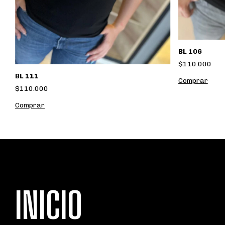
BL 106
$110.000
BL 111
Comprar
$110.000
Comprar
INICIO