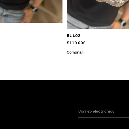
BL 102
$110.000
Comprar