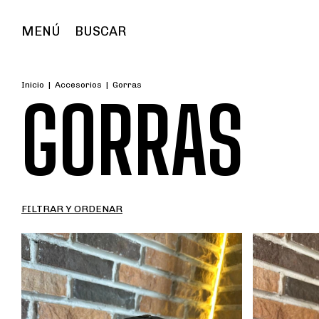
MENÚ
BUSCAR
Inicio
|
Accesorios
|
Gorras
GORRAS
FILTRAR Y ORDENAR